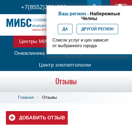
+7(8552)231-200
Ваш регион -
Набережные
Челны
ДА
ДРУГОЙ РЕГИОН
Список услуг и цен зависит
Центры МИБС
Протонная терапия
от выбранного города
Онкоклиника
Амбулаторная онкология
Центр эпилептологии
Отзывы
Главная
Отзывы
ДОБАВИТЬ ОТЗЫВ