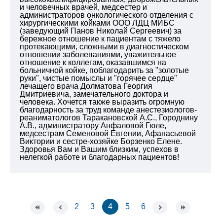
и человечных врачей, медсестер и
администраторов онкологического отделения с
хирургическими койками ООО ЛДЦ МИБС
(заведующий Панов Николай Сергеевич) за
бережное отношение к пациентам с тяжело
протекающими, сложными в диагностическом
отношении заболеваниями, уважительное
отношение к коллегам, оказавшимся на
больничной койке, поблагодарить за "золотые
руки", чистые помыслы и "горячее сердце"
лечащего врача Долматова Георгия
Дмитриевича, замечательного доктора и
человека. Хочется также выразить огромную
благодарность за труд команде анестезиологов-
реаниматологов Таракановской А.С., Городнину
А.В., администратору Анфаловой Гюле,
медсестрам Семеновой Евгении, Афанасьевой
Виктории и сестре-хозяйке Борзенко Елене.
Здоровья Вам и Вашим близким, успехов в
нелегкой работе и благодарных пациентов!
2
3
4
5
6