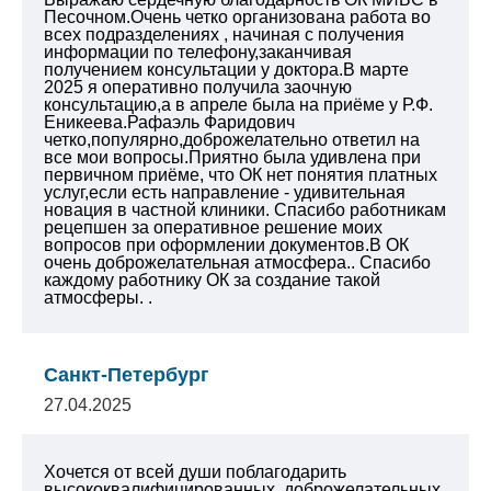
Песочном.Очень четко организована работа во
всех подразделениях , начиная с получения
информации по телефону,заканчивая
получением консультации у доктора.В марте
2025 я оперативно получила заочную
консультацию,а в апреле была на приёме у
Р.Ф.
Еникеева.Рафаэль Фаридович
четко,популярно,доброжелательно ответил на
все мои вопросы.Приятно была удивлена при
первичном приёме, что ОК нет понятия платных
услуг,если есть направление - удивительная
новация в частной клиники.
Спасибо работникам
рецепшен за оперативное
решение моих
вопросов при оформлении документов.В ОК
очень доброжелательная
атмосфера.. Спасибо
каждому работнику ОК
за создание такой
атмосферы.
.
Санкт-Петербург
27.04.2025
Хочется от всей души поблагодарить
высококвалифицированных, доброжелательных