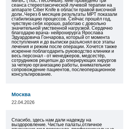
МИБС ( пос. Песочный). Мне проведено
три
сеанса стереотаксической лучевой терапии на
аппарате Ciber Knife в области правой височной
доли..Через 6 месяцев результаты МРТ показали
стабилизацию процессов. Сейчас прошёл год,
чувствую себя хорошо, работаю с довольно
значительной умственной нагрузкой.
Сердечно
благодарю врача- нейрохирурга Ярослава
Эдуардовича Гончарова, который от момента
поступления и до выписки разъяснял все этапы
лечения и режим после операции.
Хочется также
искренне поблагодарить руководство клиники и
весь персонал - от менеджеров, медсестёр,
сотрудников рецепшн до оперирующих хирургов
за четкую организацию работы, внимательное
сопровождение пациентов, послеоперационное
консультирование.
Москва
22.04.2026
Спасибо, здесь нам дали надежду на
выздоровление. Чистые палаты,отличное