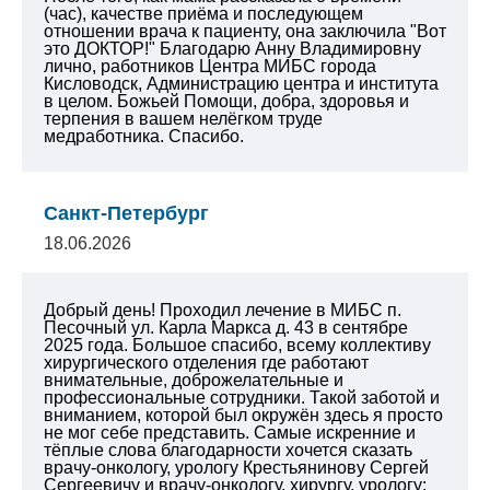
(час), качестве приёма и последующем
отношении врача к пациенту, она заключила "Вот
это ДОКТОР!" Благодарю Анну Владимировну
лично, работников Центра МИБС города
Кисловодск, Администрацию центра и института
в целом. Божьей Помощи, добра, здоровья и
терпения в вашем нелёгком труде
медработника. Спасибо.
Санкт-Петербург
18.06.2026
Добрый день! Проходил лечение в МИБС п.
Песочный ул. Карла Маркса д. 43 в сентябре
2025 года. Большое спасибо, всему коллективу
хирургического отделения где работают
внимательные, доброжелательные и
профессиональные сотрудники. Такой заботой и
вниманием, которой был окружён здесь я просто
не мог себе представить. Самые искренние и
тёплые слова благодарности хочется сказать
врачу-онкологу, урологу Крестьянинову Сергей
Сергеевичу и врачу-онкологу, хирургу, урологу: