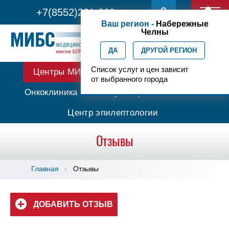
+7(8552)231-200
Ваш регион -
Набережные
Челны
ДА
ДРУГОЙ РЕГИОН
Список услуг и цен зависит
Центры МИБС
Протонная терапия
от выбранного города
Онкоклиника
Амбулаторная онкология
Центр эпилептологии
Отзывы
Главная
Отзывы
ДОБАВИТЬ ОТЗЫВ