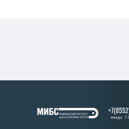
+7(8552
ежедн. 7.