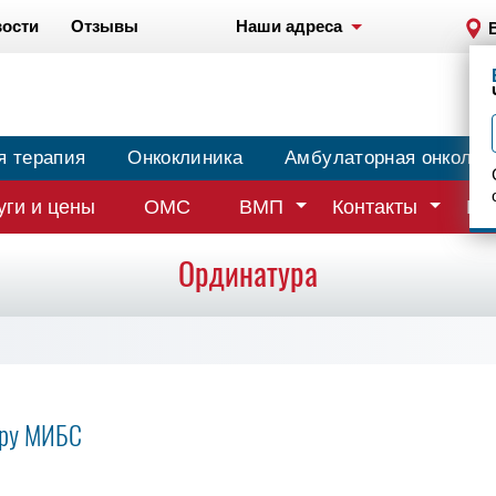
ости
Отзывы
Наши адреса
я терапия
Онкоклиника
Амбулаторная онколог
уги и цены
ОМС
ВМП
Контакты
Вр
Ординатура
уру МИБС