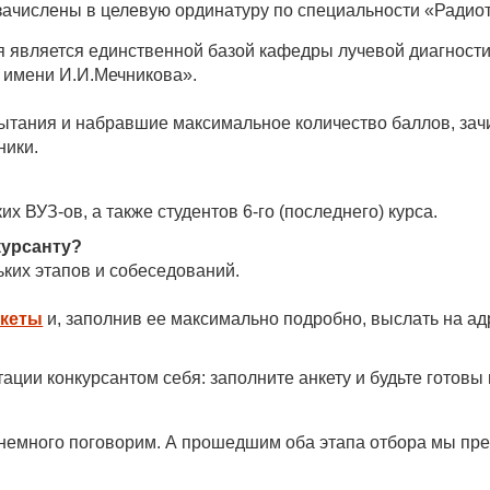
ачислены в целевую ординатуру по специальности «Радиоте
я является единственной базой кафедры лучевой диагнос
 имени И.И.Мечникова».
ытания и набравшие максимальное количество баллов, за
ники.
 ВУЗ-ов, а также студентов 6-го (последнего) курса.
курсанту?
ьких этапов и собеседований.
нкеты
и, заполнив ее максимально подробно, выслать на а
тации конкурсантом себя: заполните анкету и будьте готов
 немного поговорим. А прошедшим оба этапа отбора мы пре