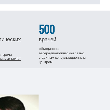
500
гических
врачей
объединены
телерадиологической сетью
т врачи
с единым консультационным
клиники МИБС
центром