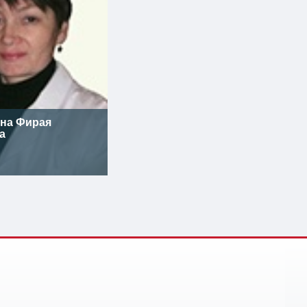
на Фирая
а