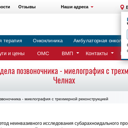
ости
Отзывы
Наши адреса
я терапия
Онкоклиника
Амбулаторная онколог
уги и цены
ОМС
ВМП
Контакты
Вр
тдела позвоночника - миелография с трех
Челнах
звоночника - миелография с трехмерной реконструкцией
тод неинвазивного исследования субарахноидального пр