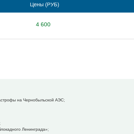
Цены (РУБ)
4 600
тастрофы на Чернобыльской АЭС;
;
локадного Ленинграда»;