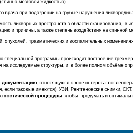
 (спинно-мозговой жидкостью).
о врача при подозрении на грубые нарушения ликвородина
мость ликворных пространств в области сканирования, вы
ию и причины, а также степень воздействия на спинной м
 опухолей, травматических и воспалительных изменениях 
ю специальной программы происходит построение трехмерн
ия на исследуемые структуры, и в более полном объёме опр
 документацию
, относящуюся к зоне интереса: послеоп
я, если таковые имеются), УЗИ, Рентгеновские снимки, СКТ
агностической процедуры
, чтобы продумать и оптимальн