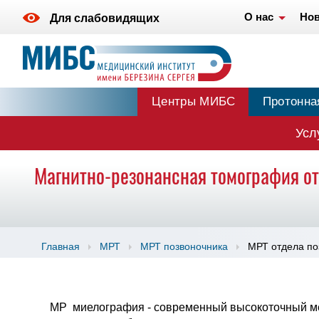
О нас
Нов
Для слабовидящих
Центры МИБС
Протонна
Усл
Магнитно-резонансная томография о
Главная
МРТ
МРТ позвоночника
МРТ отдела по
МР миелография - современный высокоточный ме