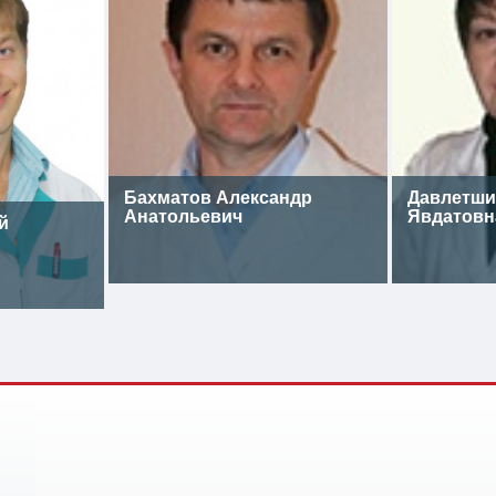
Бахматов Александр
Давлетши
Анатольевич
Явдатовн
й