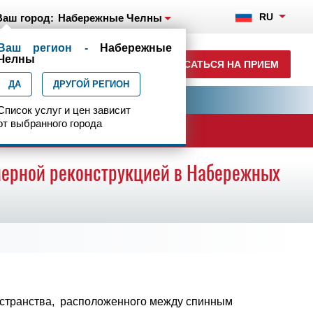
RU
Ваш город:
Набережные Челны
Ваш регион -
Набережные
+7(8552)231-200
Челны
ЗАПИСАТЬСЯ НА ПРИЕМ
ежедн. 7.00-23.00
ДА
ДРУГОЙ РЕГИОН
ия
Центр эпилептологии
Список услуг и цен зависит
от выбранного города
ачи
мерной реконструкцией в Набережных
остранства, расположенного между спинным