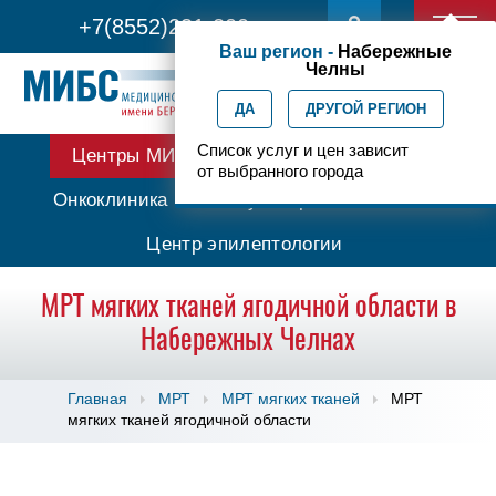
+7(8552)231-200
Ваш регион -
Набережные
Челны
ДА
ДРУГОЙ РЕГИОН
Список услуг и цен зависит
Центры МИБС
Протонная терапия
от выбранного города
Онкоклиника
Амбулаторная онкология
Центр эпилептологии
МРТ мягких тканей ягодичной области в
Набережных Челнах
Главная
МРТ
МРТ мягких тканей
МРТ
мягких тканей ягодичной области