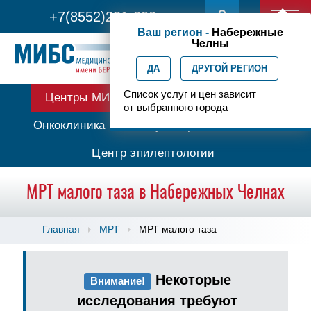
+7(8552)231-200
Ваш регион -
Набережные
Челны
ДА
ДРУГОЙ РЕГИОН
Список услуг и цен зависит
Центры МИБС
Протонная терапия
от выбранного города
Онкоклиника
Амбулаторная онкология
Центр эпилептологии
МРТ малого таза в Набережных Челнах
Главная
МРТ
МРТ малого таза
Некоторые
Внимание!
исследования требуют