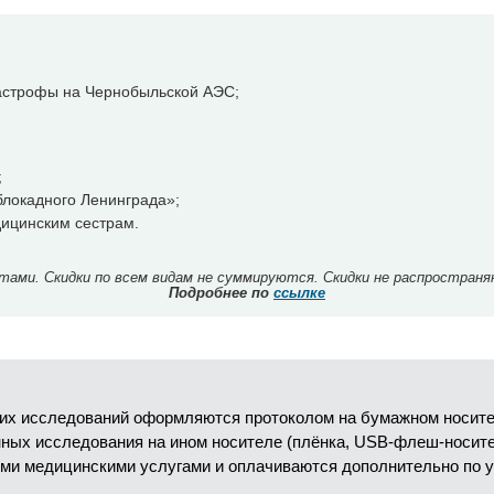
тастрофы на Чернобыльской АЭС;
;
локадного Ленинграда»;
ицинским сестрам.
ми. Скидки по всем видам не суммируются. Скидки не распространя
Подробнее по
ссылке
их исследований оформляются протоколом на бумажном носител
анных исследования на ином носителе (плёнка, USB-флеш-носит
ми медицинскими услугами и оплачиваются дополнительно по 