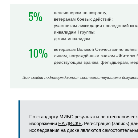
5%
пенсионерам по возрасту;
ветеранам боевых действий;
участникам ликвидации последствий ка
инвалидам I группы;
детям-инвалидам.
10%
ветеранам Великой Отечественно войны
лицам, награждённым знаком «Жителю б
действующим врачам, фельдшерам, мед
Все скидки подтверждаются соответствующими документа
По стандарту МИБС результаты рентгенологическ
изображений
НА ДИСКЕ
. Регистрация (запись) д
исследования на диске являются самостоятельны