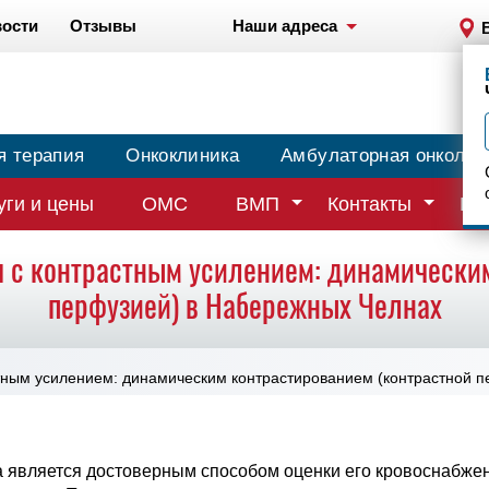
ости
Отзывы
Наши адреса
я терапия
Онкоклиника
Амбулаторная онколог
уги и цены
ОМС
ВМП
Контакты
Вр
 с контрастным усилением: динамически
перфузией) в Набережных Челнах
тным усилением: динамическим контрастированием (контрастной п
 является достоверным способом оценки его кровоснабже