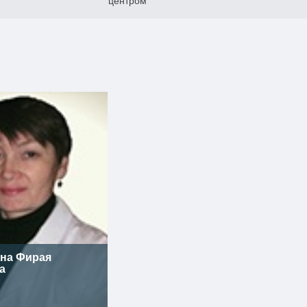
центром
на Фирая
а