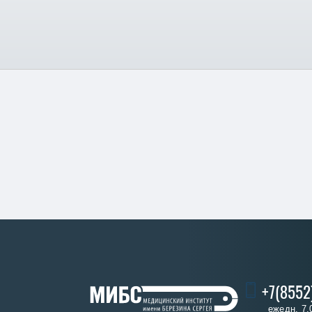
+7(8552
ежедн. 7.