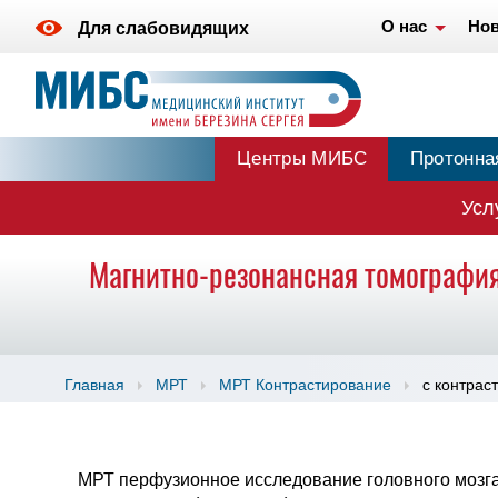
О нас
Нов
Для слабовидящих
Центры МИБС
Протонна
Усл
Магнитно-резонансная томография
Главная
МРТ
МРТ Контрастирование
с контрас
МРТ перфузионное исследование головного мозга