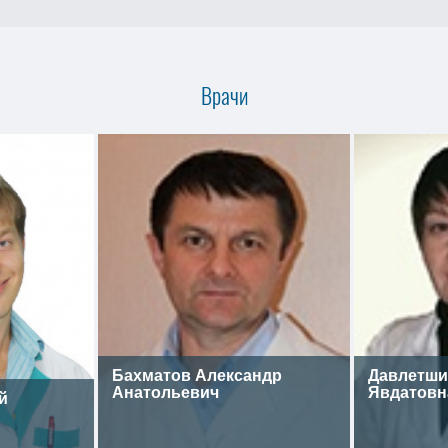
Врачи
Бахматов Александр
Давлетши
Анатольевич
Явдатовн
й