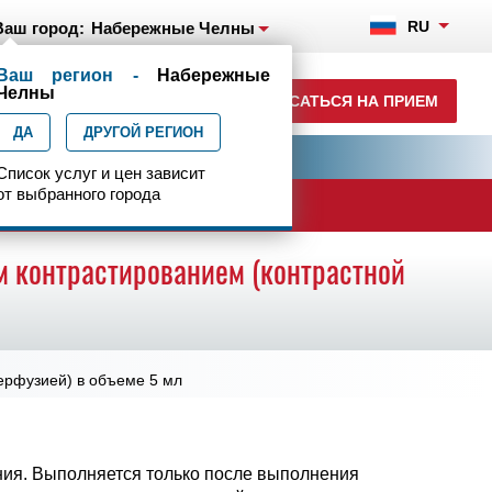
RU
Ваш город:
Набережные Челны
Ваш регион -
Набережные
+7(8552)231-200
Челны
ЗАПИСАТЬСЯ НА ПРИЕМ
ежедн. 7.00-23.00
ДА
ДРУГОЙ РЕГИОН
ия
Центр эпилептологии
Список услуг и цен зависит
от выбранного города
ачи
м контрастированием (контрастной
ерфузией) в объеме 5 мл
ния. Выполняется только после выполнения