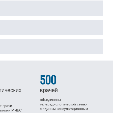
500
гических
врачей
объединены
телерадиологической сетью
т врачи
с единым консультационным
клиники МИБС