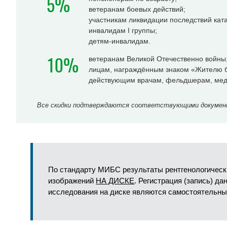
5%
ветеранам боевых действий;
участникам ликвидации последствий ка
инвалидам I группы;
детям-инвалидам.
10%
ветеранам Великой Отечественно войны
лицам, награждённым знаком «Жителю б
действующим врачам, фельдшерам, мед
Все скидки подтверждаются соответствующими документа
По стандарту МИБС результаты рентгенологическ
изображений
НА ДИСКЕ
. Регистрация (запись) д
исследования на диске являются самостоятельны