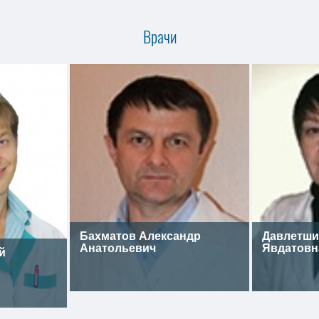
Врачи
Бахматов Александр
Давлетши
Анатольевич
Явдатовн
й