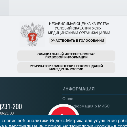
НЕЗАВИСИМАЯ ОЦЕНКА КАЧЕСТВА
УСЛОВИЙ ОКАЗАНИЯ УСЛУГ
МЕДИЦИНСКИМИ ОРГАНИЗАЦИЯМИ
УЧАСТВОВАТЬ В ГОЛОСОВАНИИ
ОФИЦИАЛЬНЫЙ ИНТЕРНЕТ-ПОРТАЛ
ПРАВОВОЙ ИНФОРМАЦИИ
РУБРИКАТОР КЛИНИЧЕСКИХ РЕКОМЕНДАЦИЙ
МИНЗДРАВА РОССИИ
ИНФОРМАЦИЯ
О нас
)231-200
Информация о МИБС
00-23.00
Региональные центры
 сервис веб-аналитики Яндекс.Метрика для улучшения рабо
а и персонализации с помощью технологии «cookie» в соот
Вакансии