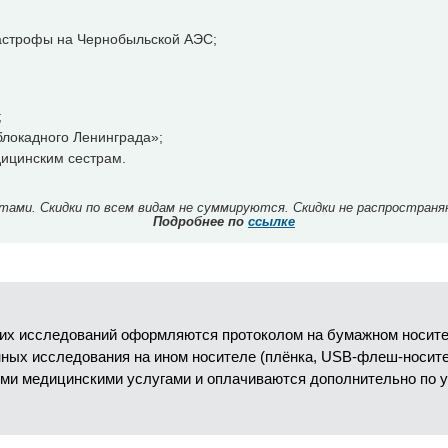
тастрофы на Чернобыльской АЭС;
;
локадного Ленинграда»;
ицинским сестрам.
ми. Скидки по всем видам не суммируются. Скидки не распространя
Подробнее по
ссылке
их исследований оформляются протоколом на бумажном носител
анных исследования на ином носителе (плёнка, USB-флеш-носит
ми медицинскими услугами и оплачиваются дополнительно по 