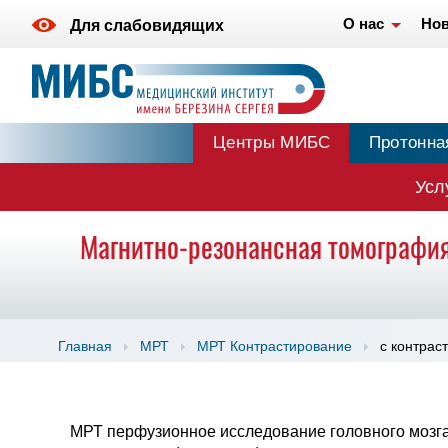
О нас
Нов
Для слабовидящих
Центры МИБС
Протонна
Усл
Магнитно-резонансная томография
Главная
МРТ
МРТ Контрастирование
с контрас
МРТ перфузионное исследование головного мозга