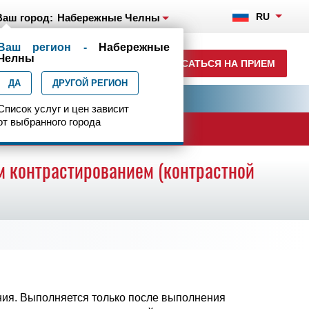
RU
Ваш город:
Набережные Челны
Ваш регион -
Набережные
+7(8552)231-200
Челны
ЗАПИСАТЬСЯ НА ПРИЕМ
ежедн. 7.00-23.00
ДА
ДРУГОЙ РЕГИОН
ия
Центр эпилептологии
Список услуг и цен зависит
от выбранного города
ачи
м контрастированием (контрастной
ния. Выполняется только после выполнения