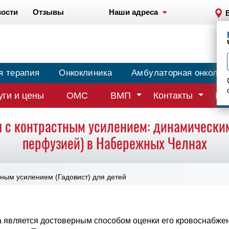
ости
Отзывы
Наши адреса
я терапия
Онкоклиника
Амбулаторная онколог
уги и цены
ОМС
ВМП
Контакты
Вр
 с контрастным усилением: динамически
перфузией) в Набережных Челнах
тным усилением (Гадовист) для детей
 является достоверным способом оценки его кровоснабже