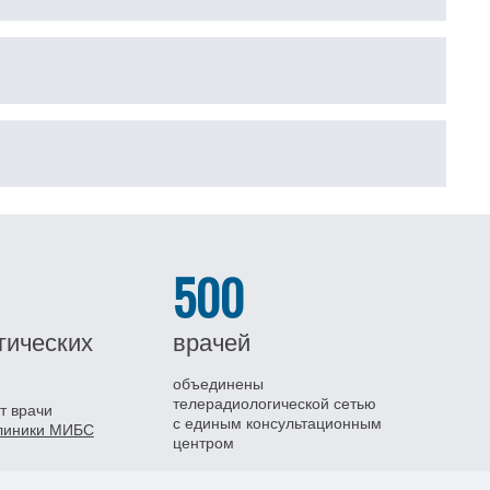
500
гических
врачей
объединены
телерадиологической сетью
т врачи
с единым консультационным
клиники МИБС
центром