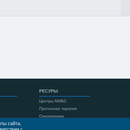
РЕСУРЫ
Центры МИБС
Протонная терапия
Онкоклиника
ты сайта,
Амбулаторная онкология
ветствии с