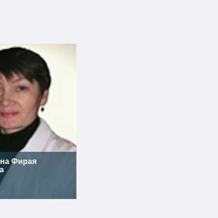
на Фирая
а