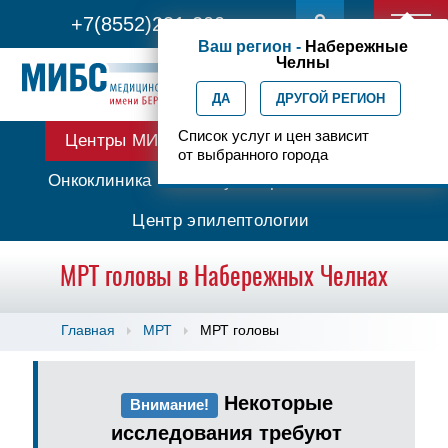
+7(8552)231-200
Ваш регион -
Набережные
Челны
ДА
ДРУГОЙ РЕГИОН
Список услуг и цен зависит
Центры МИБС
Протонная терапия
от выбранного города
Онкоклиника
Амбулаторная онкология
Центр эпилептологии
МРТ головы в Набережных Челнах
Главная
МРТ
МРТ головы
Некоторые
Внимание!
исследования требуют