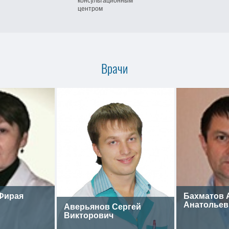
консультационным
центром
Врачи
Фирая
Бахматов 
Анатольев
Аверьянов Сергей
Викторович