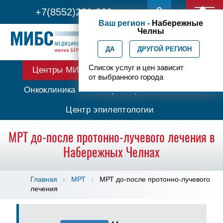
+7(8552)231-200
Ваш регион -
Набережные
Челны
ДА
ДРУГОЙ РЕГИОН
Список услуг и цен зависит
Центры МИБС
Протонная терапия
от выбранного города
Онкоклиника
Амбулаторная онкология
Центр эпилептологии
МРТ до-после протонно-лучевого лечения в
Набережных Челнах
Главная
МРТ
МРТ до-после протонно-лучевого
лечения