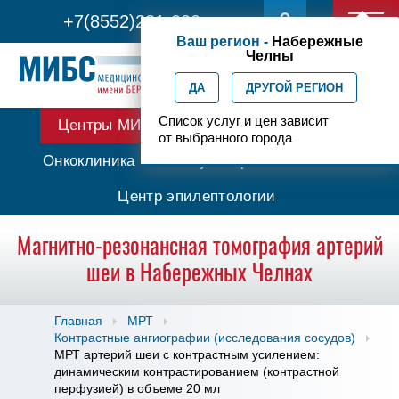
+7(8552)231-200
Ваш регион -
Набережные
Челны
ДА
ДРУГОЙ РЕГИОН
Список услуг и цен зависит
Центры МИБС
Протонная терапия
от выбранного города
Онкоклиника
Амбулаторная онкология
Центр эпилептологии
Магнитно-резонансная томография артерий
шеи в Набережных Челнах
Главная
МРТ
Контрастные ангиографии (исследования сосудов)
МРТ артерий шеи с контрастным усилением:
динамическим контрастированием (контрастной
перфузией) в объеме 20 мл