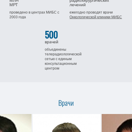
МЛН
радиохирургических
МРТ
лечений
проведено в центрах МИБС
с
ежегодно проводят врачи
2003 года
Онкологической клиники МИБС
500
врачей
объединены
телерадиологической
сетью
с единым
консультационным
центром
Врачи