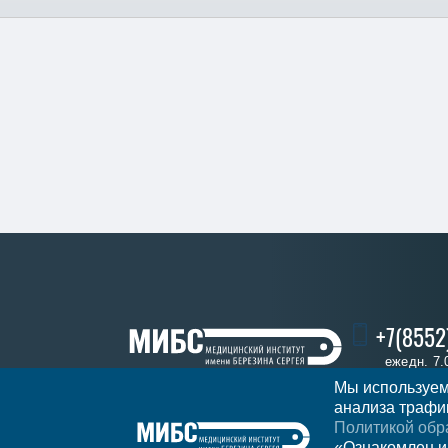
+7(8552
ежедн. 7.
Мы используем
анализа трафик
Политикой обр
Записаться
«Ознакомлен и