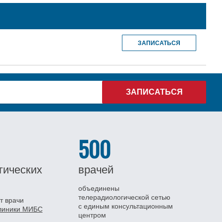
ЗАПИСАТЬСЯ
500
гических
врачей
объединены
телерадиологической сетью
т врачи
с единым консультационным
клиники МИБС
центром