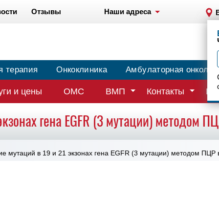
ости
Отзывы
Наши адреса
я терапия
Онкоклиника
Амбулаторная онколог
уги и цены
ОМС
ВМП
Контакты
Вр
экзонах гена EGFR (3 мутации) методом П
е мутаций в 19 и 21 экзонах гена EGFR (3 мутации) методом ПЦР 