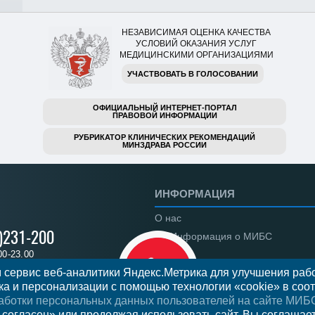
НЕЗАВИСИМАЯ ОЦЕНКА КАЧЕСТВА
УСЛОВИЙ ОКАЗАНИЯ УСЛУГ
МЕДИЦИНСКИМИ ОРГАНИЗАЦИЯМИ
УЧАСТВОВАТЬ В ГОЛОСОВАНИИ
ОФИЦИАЛЬНЫЙ ИНТЕРНЕТ-ПОРТАЛ
ПРАВОВОЙ ИНФОРМАЦИИ
РУБРИКАТОР КЛИНИЧЕСКИХ РЕКОМЕНДАЦИЙ
МИНЗДРАВА РОССИИ
ИНФОРМАЦИЯ
О нас
)231-200
Информация о МИБС
00-23.00
Региональные центры
 сервис веб-аналитики Яндекс.Метрика для улучшения рабо
а и персонализации с помощью технологии «cookie» в соот
Вакансии
аботки персональных данных пользователей на сайте МИБ
Документы
 на прием
 согласен» или продолжая использовать сайт, Вы соглашае