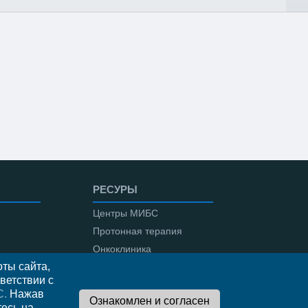
РЕСУРЫ
Центры МИБС
Протонная терапия
Онкоклиника
ты сайта,
Амбулаторная онкология
ветствии с
С.
Нажав
тесь на