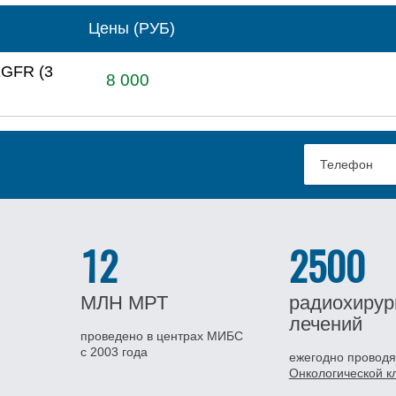
Цены (РУБ)
EGFR (3
8 000
12
2500
МЛН
МРТ
радиохирур
лечений
проведено в центрах МИБС
с 2003 года
ежегодно проводя
Онкологической 