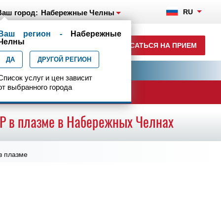
RU
Ваш город:
Набережные Челны
Ваш регион -
Набережные
+7(8552)231-200
Челны
ЗАПИСАТЬСЯ НА ПРИЕМ
ежедн. 7.00-23.00
ДА
ДРУГОЙ РЕГИОН
ия
Центр эпилептологии
Список услуг и цен зависит
от выбранного города
ачи
ЦР в плазме в Набережных Челнах
в плазме