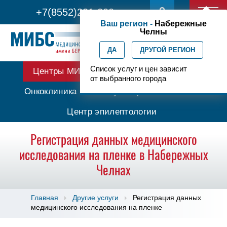
+7(8552)231-200
Ваш регион -
Набережные
Челны
ДА
ДРУГОЙ РЕГИОН
Список услуг и цен зависит
Центры МИБС
Протонная терапия
от выбранного города
Онкоклиника
Амбулаторная онкология
Центр эпилептологии
Регистрация данных медицинского
исследования на пленке в Набережных
Челнах
Главная
Другие услуги
Регистрация данных
медицинского исследования на пленке